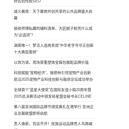
你告别传统SEO
诚义冀商：天下冀商共创共享的公共品牌盛大启
幕
装修师傅私藏的辅料清单，大匠腻子粉凭什么成
为“必选项”？
湖南唯一！梦洁入选商务部“中华老字号守正创新
十大典型案例”
以饰为语，用场景重塑珠宝箱包服配品牌价值
科技赋能“宠物经济”，瑞德林引领宠物产业创新
前沿2025宠物产业科技创新与融资论坛成功举办
全球首个“蓝星大使奖”在国际友谊小姐20周年暨
2025总决赛活动中颁发给星盟会秘书长CELINE
第八届亚洲国际品牌节颁奖典礼在港举行 亚洲企
业总裁联盟即将启航
贵人焕新，百店齐开！民族运动品牌贵人鸟再崛