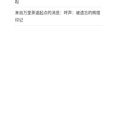
起
来自万里茶道起点的消息：呼声：被遗忘的辉煌
印记