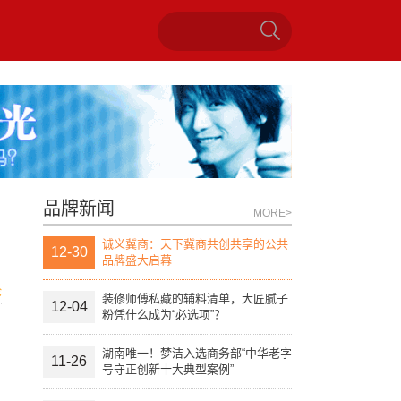
品牌新闻
MORE>
诚义冀商：天下冀商共创共享的公共
12-30
品牌盛大启幕
论
装修师傅私藏的辅料清单，大匠腻子
12-04
粉凭什么成为“必选项”？
湖南唯一！梦洁入选商务部“中华老字
11-26
号守正创新十大典型案例”