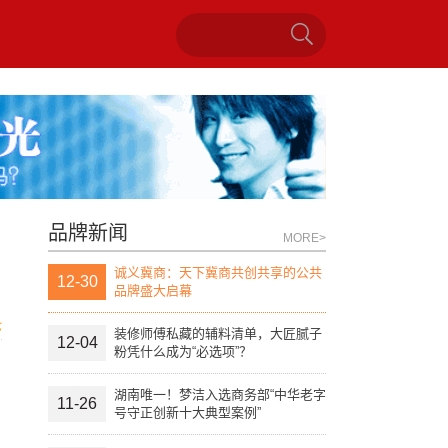
品牌新闻
MORE>
诚义冀商：天下冀商共创共享的公共
12-30
品牌盛大启幕
论
装修师傅私藏的辅料清单，大匠腻子
12-04
粉凭什么成为“必选项”？
湖南唯一！梦洁入选商务部“中华老字
11-26
号守正创新十大典型案例”