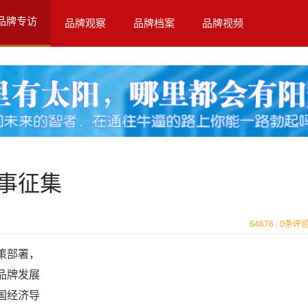
品牌专访
品牌观察
品牌档案
品牌视频
事征集
64676
|
0
条评
策部署，
品牌发展
国经济导