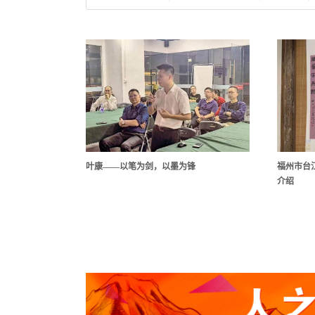
叶康——以笔为剑，以墨为锋
福州市台
介绍