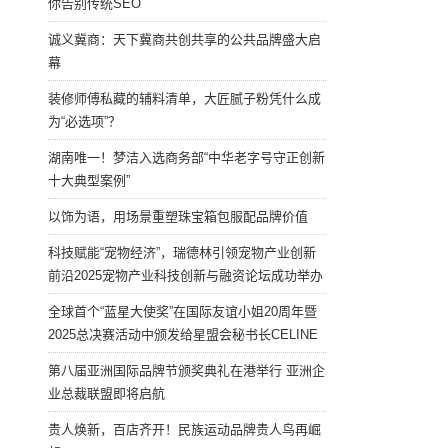
你告别传统SEO
诚义冀商：天下冀商共创共享的公共品牌盛大启
幕
装修师傅私藏的辅料清单，大匠腻子粉凭什么成
为“必选项”？
湖南唯一！梦洁入选商务部“中华老字号守正创新
十大典型案例”
以饰为语，用场景重塑珠宝箱包服配品牌价值
科技赋能“宠物经济”，瑞德林引领宠物产业创新
前沿2025宠物产业科技创新与融资论坛成功举办
全球首个“蓝星大使奖”在国际友谊小姐20周年暨
2025总决赛活动中颁发给星盟会秘书长CELINE
第八届亚洲国际品牌节颁奖典礼在港举行 亚洲企
业总裁联盟即将启航
贵人焕新，百店齐开！民族运动品牌贵人鸟再崛