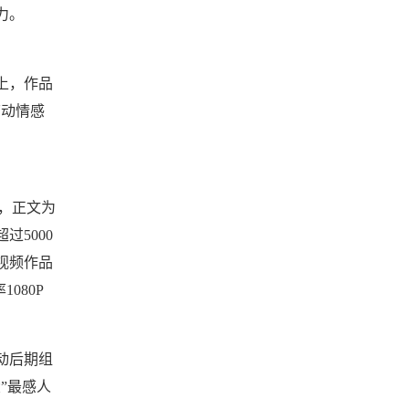
力。
上，作品
节动情感
体，正文为
5000
视频作品
080P
动后期组
”最感人