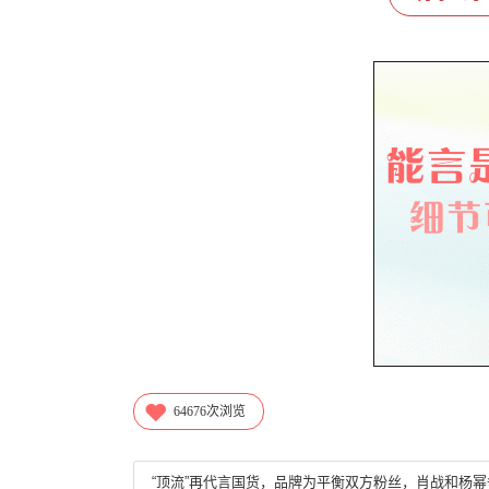
64676
次浏览
“顶流”再代言国货，品牌为平衡双方粉丝，肖战和杨幂争t