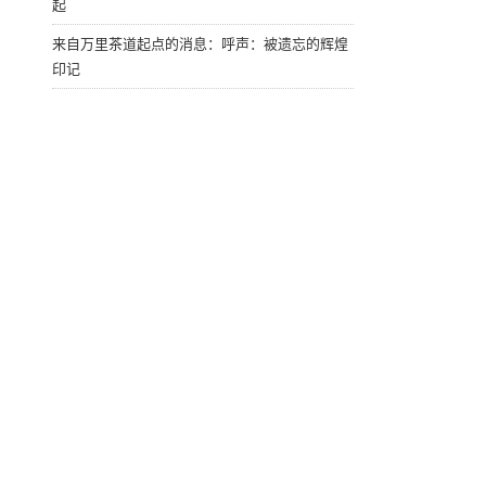
起
来自万里茶道起点的消息：呼声：被遗忘的辉煌
印记