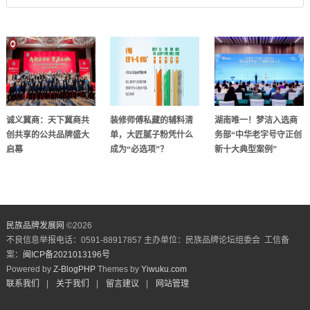
诚义冀商：天下冀商共
装修师傅私藏的辅料清
湖南唯一！梦洁入选商
创共享的公共品牌盛大
单，大匠腻子粉凭什么
务部“中华老字号守正创
启幕
成为“必选项”？
新十大典型案例”
民族品牌发展网
©
2026
不良信息举报电话：0591-88917857 主办单位：民族品牌论坛组委会 工信备
案：
闽ICP备2021013196号
Powered by
Z-BlogPHP
Themes by
Yiwuku.com
联系我们
|
关于我们
|
留言建议
|
网站管理