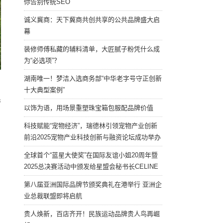
你告别传统SEO
诚义冀商：天下冀商共创共享的公共品牌盛大启
幕
装修师傅私藏的辅料清单，大匠腻子粉凭什么成
为“必选项”？
湖南唯一！梦洁入选商务部“中华老字号守正创新
十大典型案例”
管
以饰为语，用场景重塑珠宝箱包服配品牌价值
科技赋能“宠物经济”，瑞德林引领宠物产业创新
前沿2025宠物产业科技创新与融资论坛成功举办
全球首个“蓝星大使奖”在国际友谊小姐20周年暨
2025总决赛活动中颁发给星盟会秘书长CELINE
第八届亚洲国际品牌节颁奖典礼在港举行 亚洲企
业总裁联盟即将启航
贵人焕新，百店齐开！民族运动品牌贵人鸟再崛