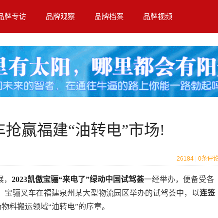
品牌专访
品牌观察
品牌档案
品牌视频
车抢赢福建“油转电”市场!
26184
|
0
条评
展，
2023凯傲宝骊“来电了”绿动中国试驾荟
一经举办，便备受各
，宝骊叉车在福建泉州某大型物流园区举办的试驾荟中，以
连签
物料搬运领域“油转电”的序章。