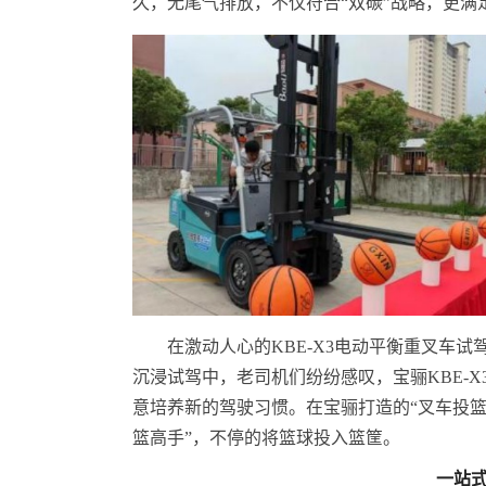
久，无尾气排放，不仅符合“双碳”战略，更
在激动人心的KBE-X3电动平衡重叉车
沉浸试驾中，老司机们纷纷感叹，宝骊KBE-X
意培养新的驾驶
习
惯。在宝骊打造的“叉车投
篮高手”，不停的将篮球投入篮筐。
一站式