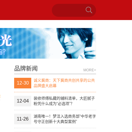
品牌新闻
MORE>
诚义冀商：天下冀商共创共享的公共
12-30
品牌盛大启幕
论
装修师傅私藏的辅料清单，大匠腻子
12-04
粉凭什么成为“必选项”？
湖南唯一！梦洁入选商务部“中华老字
11-26
号守正创新十大典型案例”