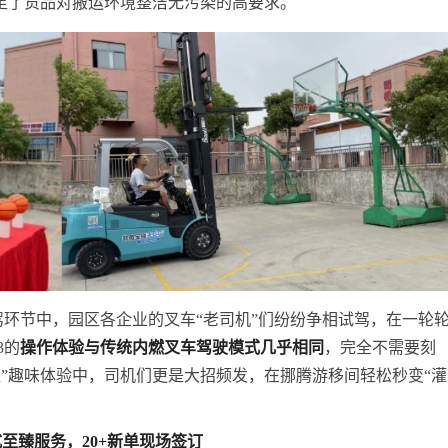
满足了货品对搬运环境整洁无污染的高要求。
试驾环节中，园区各企业的叉车“老司机”们纷纷争相试驾，在一轮
3的
操作体验与传统内燃叉车驾驶模式几乎相同
，完全不需要刻
篮”趣味体验中，司机们更是大招频发，在挪腾游移间轻松秒变“灌
至臻服务，20+新单现场签订