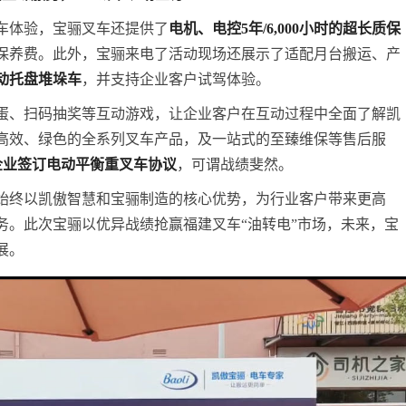
车体验，宝骊叉车还提供了
电机、电控5年/6,
000小时的超长质保
保养费。此外，宝骊来电了活动现场还展示了适配月台搬运、产
动托盘堆垛车
，并支持企业客户试驾体验。
蛋、扫码抽奖等互动游戏，让企业客户在互动过程中全面了解凯
高效、绿色的全系列叉车产品，及一站式的至臻维保等售后服
+企业签订电动平衡重叉车协议
，可谓战绩斐然。
始终以凯傲智慧和宝骊制造的核心优势，为行业客户带来更高
务。此次宝骊以优异战绩抢赢福建叉车“油转电”市场，未来，宝
展。