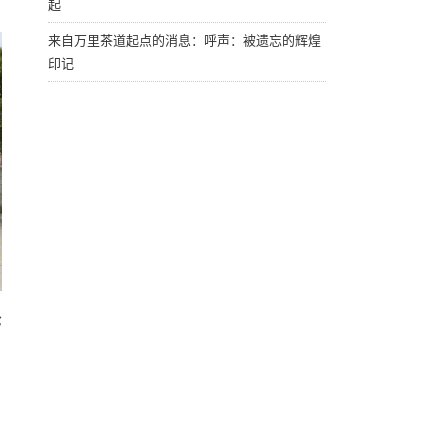
起
来自万里茶道起点的消息：呼声：被遗忘的辉煌
印记
轮