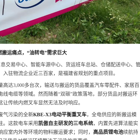
燃搬运痛点，“油转电”需求巨大
流信息交易中心、智能车源中心、货运班车总站、仓储配送中心、
，入驻物流企业近三百家，是福建省规划的重点项目。
高达3,000多台次，输送与搬运的货品覆盖汽车零配件、家居百
电线电缆等领域。然而随着“双碳”政策落地，部分货品对搬运环
这让传统内燃叉车显然无法及时响应。
废气污染的全新
KBE-X3电动平衡重叉车
，全电供应的新搬运模
注。这款电车采用
凯傲自主研发的三电系统
，内置先进算法能实
响应室内外等环境的物料搬运要求；同时，
高品质锂电池
续航持