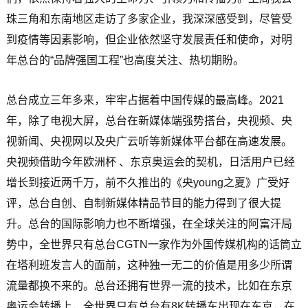
珠三角和东南地区走访了多家企业，我深深感受到，尽管受
到疫情等因素影响，但企业依然坚守发展责任和使命，对明
年总台的“品牌强国工程”也高度关注、热切期盼。
总台成立三年多来，牢牢占据着中国传媒的最高峰。2021
年，除了电视大屏，总台在新媒体端强势搭台，央视频、央
视新闻、央视网以及央广云听等新媒体平台都在高速发展。
央视频借助今年欧洲杯 、东京奥运会的契机，日活用户已经
增长到接近两千万，前不久推出的《央young之夏》广受好
评，总台自创、自制新媒体精品节目的能力得到了很大提
升。总台的国际影响力也不断增强，在全球关注的阿富汗局
势中，全世界只有总台CGTN一家作为外国传媒机构的话筒立
在塔利班发言人的面前，这种独一无二的价值是用多少所谓
流量都换不来的。总台还拥有世界一流的技术，比如在东京
奥运会转播上，全世界只有总台有8K转播车出现在东京，在